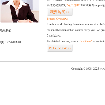
具体交易流程可
“点击这里”
查看或咨询support@
我要购买
>>
Process Overview:
4.cn is a world leading domain escrow service plat
million RMB transaction volume every year. We promi
联系我们
5 workdays.
For detailed process, you can
“visit here”
or contact
QQ：2726103981
BUY NOW
>>
Copyright © 1998 -2025 www